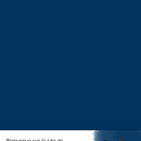
Entreprises
Proposer un stage
Taxe d’apprentissage
Alumni
Alumni – Philosophie
Alumni – Psychologie
Alumni – Master RH
Portail Alumni
S’inscrire