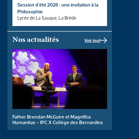
Session d’été 2026 : une invitation à la
Philosophie
Lycée de La Sauque, La Brède
Nos actualités
Voir tout
Cours ouvert à tous donné par 4 doctorants anciens de l’IPC :
Brice de Beaudrap, Raphaël Bompy, David Galeano-Cabral &
Antoine Gazeaud. 4 soirées pour comprendre, débattre et
réfléchir ensemble […]
Biais cognitifs &
Father Brendan McGuire et Magnifica
anthropologie
Humanitas – IPC X Collège des Bernardins
philosophique