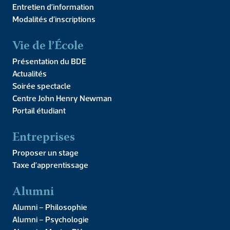
Entretien d’information
Modalités d’inscriptions
Vie de l’École
Présentation du BDE
Actualités
Cours ouvert à tous. Par Julie Ethioux, Maître de conférences
Soirée spectacle
en langues et littératures anciennes et enseignant chercheur
associée à l’Institut Polis de Langues et Humanités de
Centre John Henry Newman
Jerusalem Ce cours […]
Portail étudiant
Soirées Art et Philo –
Entreprises
Nos amis les 5 sens
Proposer un stage
Taxe d’apprentissage
Alumni
Alumni – Philosophie
Alumni – Psychologie