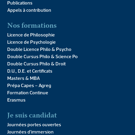
Publications
Appels à contribution
Webinaire de 3 séances, accessible à tous, donné par Bernard
Nos formations
Guéry, Docteur en philosophie et Maître de conférences en
management. Le but du cours est de manifester les enjeux
Licence de Philosophie
économiques […]
Licence de Psychologie
Cours de grec ancien
Double Licence Philo & Psycho
appris comme une
Double Cursus Philo & Science Po
Double Cursus Philo & Droit
langue vivante
D.U., D.E. et Certificats
Masters & MBA
Prépa Capes – Agreg
Formation Continue
Erasmus
Je suis candidat
Journées portes ouvertes
Journées d’immersion