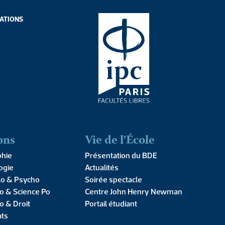
ATIONS
ATIONS
ons
Vie de l’École
ence
phie
Présentation du BDE
ogie
Actualités
enir !
lo & Psycho
Soirée spectacle
o & Science Po
Centre John Henry Newman
o & Droit
Portail étudiant
ats