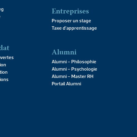
Entreprises
eg
e
Proposer un stage
Taxe d’apprentissage
dat
Alumni
vertes
Alumni – Philosophie
ion
Alumni – Psychologie
Masters, MBA &
tion
Alumni – Master RH
Magistère
tions
Portail Alumni