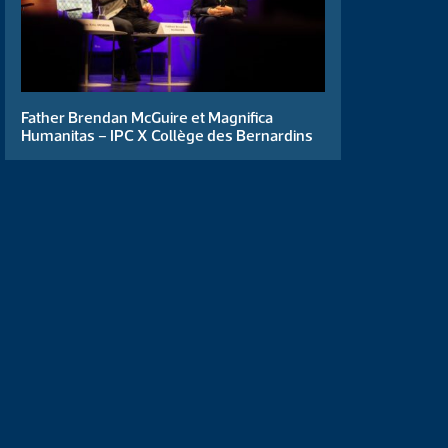
Father Brendan McGuire et Magnifica
Humanitas – IPC X Collège des Bernardins
 et
PC œuvre au service des
Il s’agit d’un établissement
ations dans le domaine des
roit et des sciences politiques,
cursus mobilise “le meilleur
n humaine unique, où l’on prend