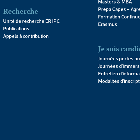
Masters & MBA
Recherche
Prépa Capes – Agr
Formation Continu
Unité de recherche ER IPC
Erasmus
Publications
Appels à contribution
Je suis candi
Journées portes ou
Journées d’immers
Licences,
DU PaRéO
Entretien d’informa
Double licence
Modalités d’inscrip
& Doubles
Cursus