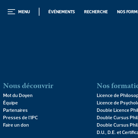
MENU
ÉVÉNEMENTS
RECHERCHE
NOS FORM
MENU
ÉVÉNEMENTS
RECHERCHE
NOS FORM
Nous découvrir
Nos formati
Une École d'excell
Mot du Doyen
Licence de Philoso
Équipe
Licence de Psychol
pour choisir son av
Partenaires
Double Licence Phi
Presses de l’IPC
Double Cursus Phil
Faire un don
Double Cursus Phil
D.U., D.E. et Certific
DÉCOUVRIR L'ÉCOLE