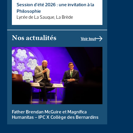
Session d’été 2026 : une invitation à la
Apprentis d’Auteuil
Philosophie
Lycée de La Sauque, La Brède
DE Orientation et Préformation à l’Enseignement
Supérieur (label PaRéO)
Nos actualités
VOIR LA PRÉFO
Voir tout
Institut Catholique de Toulouse
Convention Master en Philosophie
Father Brendan McGuire et Magnifica
VOIR LE SITE
Humanitas – IPC X Collège des Bernardins