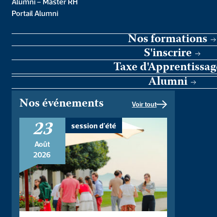
Alumni – Master RH
Portail Alumni
Nos formations
S'inscrire
Taxe d'Apprentissag
Alumni
Lycée Stanislas
Nos événements
Voir tout
Ouverture d’une Prépa médecine en septembre
23
2017
session d'été
Août
VOIR LA PRÉPA
2026