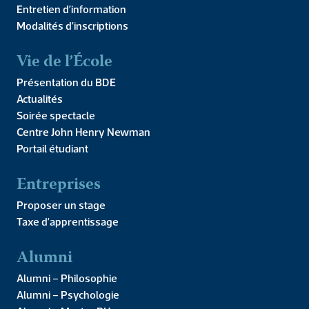
Entretien d’information
Modalités d’inscriptions
Vie de l’École
Chart Paris 8
Présentation du BDE
Actualités
VOIR LE SITE
Soirée spectacle
Centre John Henry Newman
Portail étudiant
Entreprises
Proposer un stage
ICES
Taxe d’apprentissage
Partenariat avec l’ICES pour les doubles cursus
philosophie-droit, philosophie-science politique
Alumni
Alumni – Philosophie
VOIR LE SITE
Alumni – Psychologie