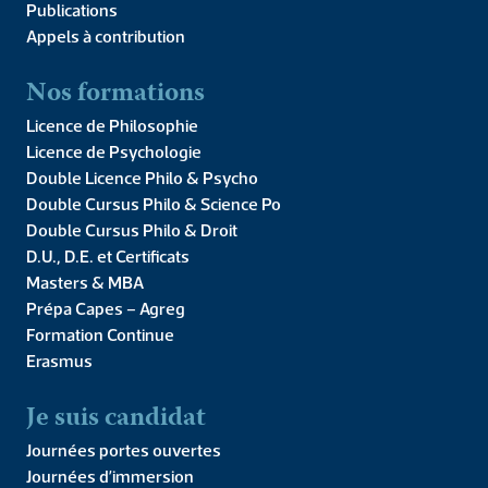
Publications
Appels à contribution
Mot du Doyen
Équipe
Partenaires
Pre
Nos formations
Partenaires
Licence de Philosophie
Licence de Psychologie
Double Licence Philo & Psycho
Double Cursus Philo & Science Po
Double Cursus Philo & Droit
D.U., D.E. et Certificats
IAE de Metz
Masters & MBA
Prépa Capes – Agreg
Partenariat pour le Master de Ressources
Formation Continue
Humaines (rediriger vers la page de notre
Erasmus
master)
Je suis candidat
VOIR LE SITE
Journées portes ouvertes
Journées d’immersion