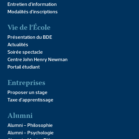
Entretien d’information
Modalités d’inscriptions
Vous vous posez la question du Master RH à l’IPC-Facultés
Vie de l’École
Libres ? Venez assister à cette présentation en
visioconférence jeudi 5 février 2026 à 20h. Merci de vous
Présentation du BDE
inscrire via […]
Actualités
Présentation du Master
Soirée spectacle
Centre John Henry Newman
RH
Portail étudiant
Entreprises
Proposer un stage
Taxe d’apprentissage
Alumni
Alumni – Philosophie
Alumni – Psychologie