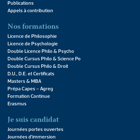
Publications
Appels à contribution
Vous vous posez la question du Master RH à l’IPC-Facultés
Libres ? Venez assister à cette présentation en
Nos formations
visioconférence jeudi 12 mars 2026 à 20h. Inscription à la
présentation Type […]
Licence de Philosophie
Présentation du Master
Licence de Psychologie
Double Licence Philo & Psycho
RH
Double Cursus Philo & Science Po
Double Cursus Philo & Droit
D.U., D.E. et Certificats
Masters & MBA
Prépa Capes – Agreg
Formation Continue
Erasmus
Je suis candidat
Journées portes ouvertes
Journées d’immersion