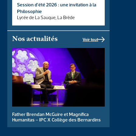
Session d’été 2026 : une invitation à la
Philosophie
Lycée de La Sauque, La Brède
Nos actualités
Voir tout
Vous vous posez la question du Master RH à l’IPC-Facultés
Libres ? Venez assister à cette présentation en
visioconférence mardi 24 juin 2025 à 20h. Merci de vous
inscrire via […]
Présentation du Master
RH
Father Brendan McGuire et Magnifica
Humanitas – IPC X Collège des Bernardins