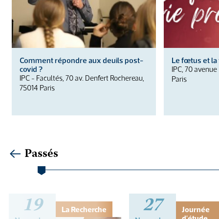
Comment répondre aux deuils post-
Le fœtus et la
covid ?
IPC, 70 avenue
IPC - Facultés, 70 av. Denfert Rochereau,
Paris
75014 Paris
Passés
19
27
La Recherche
Journée
d'étude