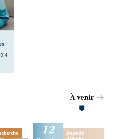
es
5014
À venir
12
echerche
Journée
d'étude