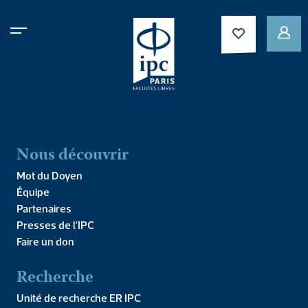
Le don a échoué
Nous découvrir
Mot du Doyen
Équipe
Nous sommes désolés, mais votre transaction a
Partenaires
échoué. Veuillez essayer à nouveau ou contacter
Presses de l’IPC
l’assistance du site.
Faire un don
Recherche
Unité de recherche ER IPC