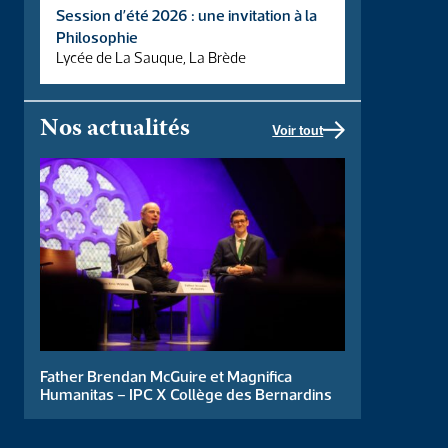
Session d’été 2026 : une invitation à la
Vie de l’École
Philosophie
Lycée de La Sauque, La Brède
Présentation du BDE
Actualités
Nos actualités
Voir tout
Soirée spectacle
Centre John Henry Newman
Portail étudiant
Entreprises
Proposer un stage
Taxe d’apprentissage
Father Brendan McGuire et Magnifica
Humanitas – IPC X Collège des Bernardins
Alumni