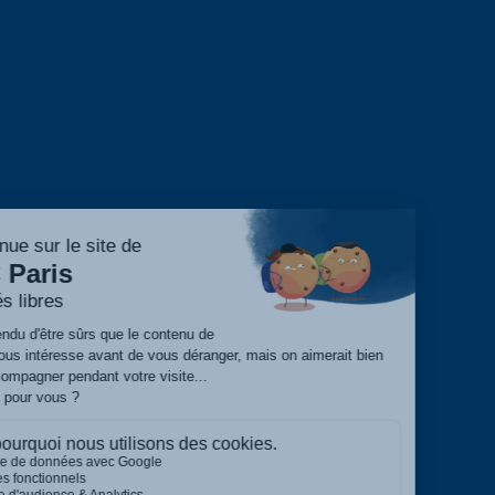
Alumni – Philosophie
Alumni – Psychologie
Alumni – Master RH
Portail Alumni
S’inscrire
Événements
FAIRE UN DON
CONTACT
© IPC 2017-2024 –
Mentions légales
–
Politique de confidentialité
–