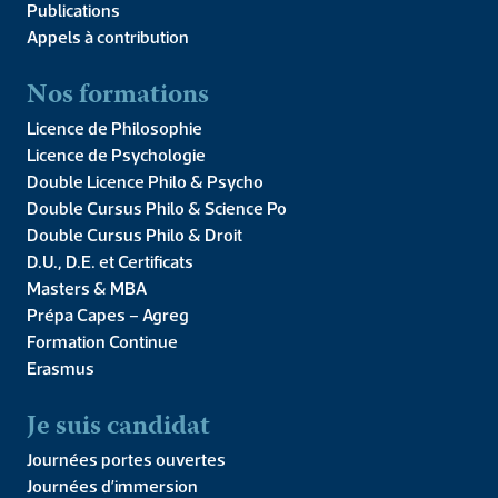
Publications
Appels à contribution
Nos formations
Licence de Philosophie
Licence de Psychologie
Double Licence Philo & Psycho
Double Cursus Philo & Science Po
Double Cursus Philo & Droit
D.U., D.E. et Certificats
Masters & MBA
Prépa Capes – Agreg
70 Avenue Denfert-Rochereau
Formation Continue
75014 PARIS
Erasmus
01 43 35 38 50
contact@ipc-paris.fr
Je suis candidat
Journées portes ouvertes
Nous découvrir
Journées d’immersion