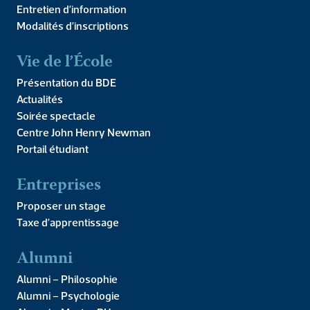
Entretien d’information
Modalités d’inscriptions
Mot du Doyen
Équipe
Vie de l’École
Partenaires
Presses de l’IPC
Présentation du BDE
Faire un don
Actualités
Soirée spectacle
Centre John Henry Newman
Recherche
Portail étudiant
Entreprises
Unité de recherche ER IPC
Publications
Proposer un stage
Appels à contribution
Taxe d’apprentissage
Alumni
Nos formations
Alumni – Philosophie
Alumni – Psychologie
Licence de Philosophie