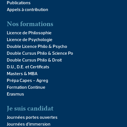
Publications
Appels à contribution
Nos formations
Vous sortez de classe préparatoire hypokhâgne ou khâgne, la
philosophie vous intéresse et vous souhaitez poursuivre vos
Licence de Philosophie
études dans un cadre intellectuel stimulant qui favorise le
Licence de Psychologie
développement de votre vie personnelle […]
Double Licence Philo & Psycho
Double Cursus Philo & Science Po
Double Cursus Philo & Droit
D.U., D.E. et Certificats
Masters & MBA
Prépa Capes – Agreg
Formation Continue
Erasmus
Je suis candidat
Journées portes ouvertes
Journées d’immersion
70 Avenue Denfert-Rochereau