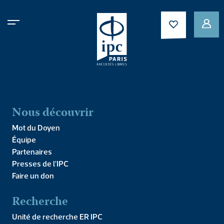
Intégrez l’IPC après une
hypokhâgne ou une
khâgne
Nous découvrir
Mot du Doyen
Équipe
Partenaires
Presses de l’IPC
Faire un don
Recherche
Unité de recherche ER IPC