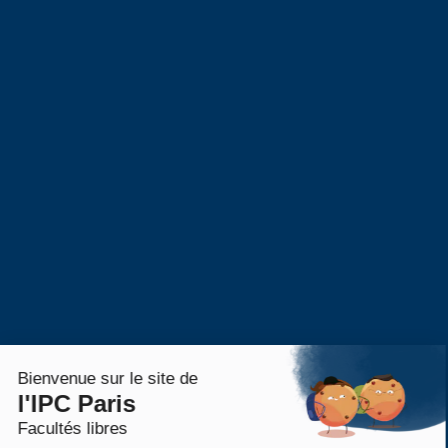
Proposer un stage
Taxe d’apprentissage
Alumni
Alumni – Philosophie
Alumni – Psychologie
Alumni – Master RH
Portail Alumni
S’inscrire
Événements