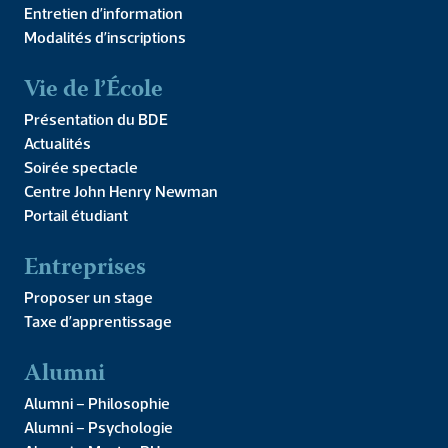
Entretien d’information
75014 PARIS
Modalités d’inscriptions
01 43 35 38 50
contact@ipc-paris.fr
Vie de l’École
Présentation du BDE
Nous découvrir
Actualités
Soirée spectacle
Centre John Henry Newman
Mot du Doyen
Portail étudiant
Équipe
Partenaires
Entreprises
Presses de l’IPC
Faire un don
Proposer un stage
Taxe d’apprentissage
Alumni
Recherche
Alumni – Philosophie
Unité de recherche ER IPC
Alumni – Psychologie
Publications