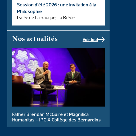
Session d’été 2026 : une invitation à la
Philosophie
Journées portes ouvertes
Lycée de La Sauque, La Brède
Journées d’immersion
Entretien d’information
Modalités d’inscriptions
Nos actualités
Voir tout
Vie de l’École
Présentation du BDE
Actualités
Soirée spectacle
Centre John Henry Newman
Portail étudiant
Father Brendan McGuire et Magnifica
Humanitas – IPC X Collège des Bernardins
Entreprises