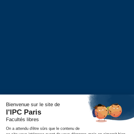
Taxe d’apprentissage
Alumni
Alumni – Philosophie
Alumni – Psychologie
Alumni – Master RH
Portail Alumni
S’inscrire
Événements
FAIRE UN DON