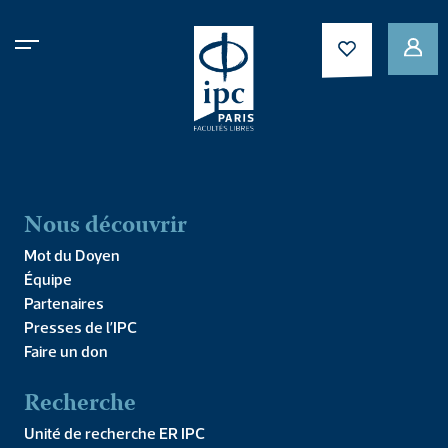
IPC x Bernardins –
Magnifique humanité:
l’homme face à la
révolution
Nous découvrir
technologique.
Mot du Doyen
Équipe
Partenaires
Presses de l’IPC
Faire un don
Recherche
Unité de recherche ER IPC