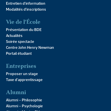
Entretien d’information
Modalités d’inscriptions
Vie de l’École
Présentation du BDE
Actualités
Soirée spectacle
Centre John Henry Newman
Portail étudiant
L’IPC organise un atelier international pour présenter les
résultats des études réalisées cet été par des étudiants de
Entreprises
l’IPC avec la Fédération internationale pour le développement
de la famille (IFFD) dans […]
Proposer un stage
L’IA ringardise-t-elle les
Taxe d’apprentissage
humanités ?
Alumni
Alumni – Philosophie
Alumni – Psychologie