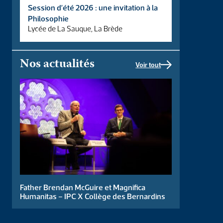
Session d’été 2026 : une invitation à la
Philosophie
Lycée de La Sauque, La Brède
Nos actualités
Voir tout
Le choeur de l’IPC se joint cette année au choeur de
l’Académie Musicale de Liesse pour leur traditionnelle chorale
de Noël ! Au Programme : Lully – Palestina – Duruflé […]
Father Brendan McGuire et Magnifica
Humanitas – IPC X Collège des Bernardins
Soirée spectacle 2026