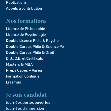
Publications
Appels à contribution
Nos formations
Licence de Philosophie
Licence de Psychologie
Double Licence Philo & Psycho
Le Collège des Bernardins et l’PC vous donnent rendez-vous
Double Cursus Philo & Science Po
le 10 juin pour l’ouverture du cycle de conférences consacré à
Double Cursus Philo & Droit
la première encyclique du Pape Léon XIV : Magnifique
humanité : l’homme face […]
D.U., D.E. et Certificats
International Advocacy
Masters & MBA
Prépa Capes – Agreg
Workshop
Formation Continue
Erasmus
Je suis candidat
Journées portes ouvertes
Journées d’immersion