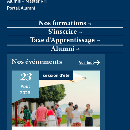
Alumni – Master RH
Portail Alumni
Nos formations
S'inscrire
Taxe d'Apprentissage
Alumni
Nos événements
Voir tout
23
session d'été
Par Olivier Babeau Olivier Babeau est Président-fondateur de
l’Institut Sapiens, Professeur à l’université de Bordeaux, Co-
Août
président et fondateur des Rencontres des Sablons. Il
2026
donnera une conférence sur le thème : […]
Chorale de Noël de l’IPC
– édition 2025