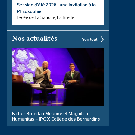
Robert, Yves Ferrarini, Arnaud Plagnol. Article publié sous
Session d’été 2026 : une invitation à la
presse aux Annales médico-psychologiques. Résumé
Philosophie
Contexte et problématique – Des pratiques plus centrées sur
Lycée de La Sauque, La Brède
[…]
How Do Artificial
Nos actualités
Intelligences Think? The
Voir tout
Three Mathematico-
Cognitive Factors of
Categorical
Segmentation Operated
by Synthetic Neurons
Father Brendan McGuire et Magnifica
Humanitas – IPC X Collège des Bernardins