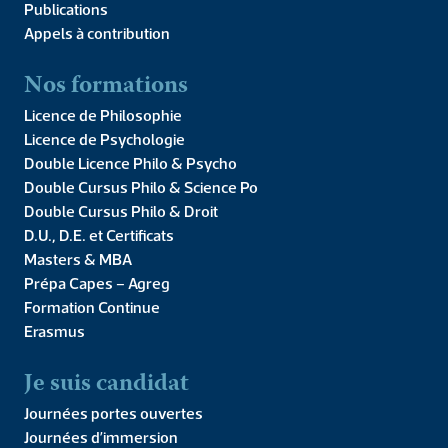
Publications
Appels à contribution
Nos formations
Par Florian Laguens. Article publié dans Studies in History and
Philosophy of Science, août 2025. AbstractArthur S. Eddington
Licence de Philosophie
( 1882–1944 ) is known as one of the most influential
Licence de Psychologie
astronomers […]
Double Licence Philo & Psycho
Intra-neuronal attention
Double Cursus Philo & Science Po
Double Cursus Philo & Droit
within language models.
D.U., D.E. et Certificats
Relationships between
Masters & MBA
Prépa Capes – Agreg
activation and semantics
Formation Continue
Erasmus
Je suis candidat
Journées portes ouvertes
Journées d’immersion