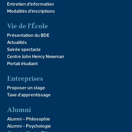
Entretien d’information
Modalités d’inscriptions
Vie de l’École
Présentation du BDE
Actualités
Soirée spectacle
Centre John Henry Newman
Portail étudiant
Par Michael Pichat, William Pogrund, Paloma Pichat,
Armanouche Gasparian, Samuel Demarchi, Martin Corbet,
Entreprises
Alois Georgeon et Michael Veillet-Guillem. Article publié au
sein de la revue en ligne Arxiv (Cornell University) […]
Proposer un stage
Le rétablissement dans le
Taxe d’apprentissage
contexte des maladies
Alumni
somatiques – co-analyses
Alumni – Philosophie
de parcours de vie
Alumni – Psychologie