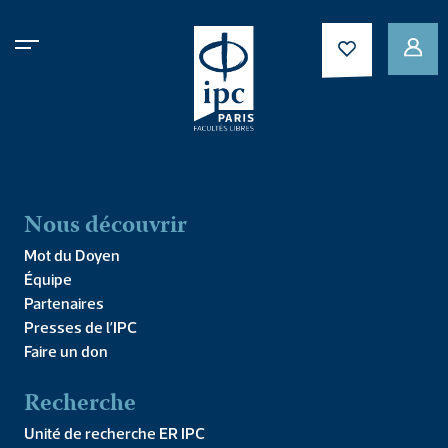
Eddington teacher of
general relativity another
tale of two textbooks
Nous découvrir
Mot du Doyen
Équipe
Partenaires
Presses de l’IPC
Faire un don
Recherche
Unité de recherche ER IPC