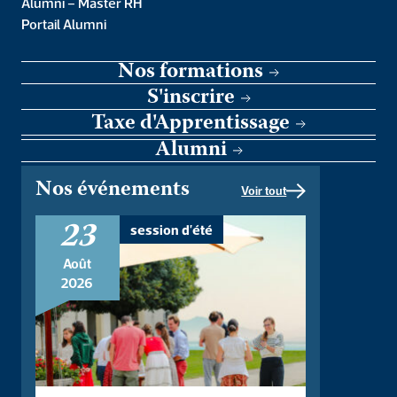
Alumni – Master RH
traversés par le VIH et le
Portail Alumni
lymphœdème
Nos formations
S'inscrire
Taxe d'Apprentissage
Alumni
Nos événements
Voir tout
23
session d'été
Août
2026
Par Clotilde Potez, Agnès Certain, Stéphane Vignes, Nicole