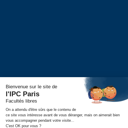
Alumni
Alumni – Philosophie
Alumni – Psychologie
Alumni – Master RH
Portail Alumni
S’inscrire
Événements
FAIRE UN DON
CONTACT