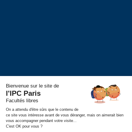
Alumni
Alumni – Philosophie
Alumni – Psychologie
Alumni – Master RH
Portail Alumni
S’inscrire
Événements
FAIRE UN DON
CONTACT