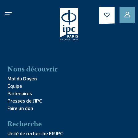
Le 12 février 2024 de 18h30 à 20h00
Nous découvrir
PLUSIEURS DATES
Mot du Doyen
Équipe
Philosophie de la
Partenaires
Presses de l’IPC
Musique
Faire un don
Recherche
Cours public
Unité de recherche ER IPC