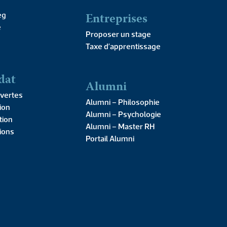
Entreprises
eg
e
Proposer un stage
Taxe d’apprentissage
dat
Alumni
10,00
€
vertes
Alumni – Philosophie
ion
Alumni – Psychologie
tion
Alumni – Master RH
'achat
tions
Portail Alumni
AJOUTER AU PANIER