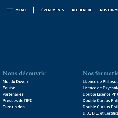
MENU
ÉVÉNEMENTS
RECHERCHE
NOS FORM
MENU
ÉVÉNEMENTS
RECHERCHE
NOS FORM
Nous découvrir
Nos formati
Mot du Doyen
Licence de Philoso
Équipe
Licence de Psychol
CAHI
Partenaires
Double Licence Phi
Cahi
Presses de l’IPC
Double Cursus Phil
Faire un don
Double Cursus Phil
D.U., D.E. et Certific