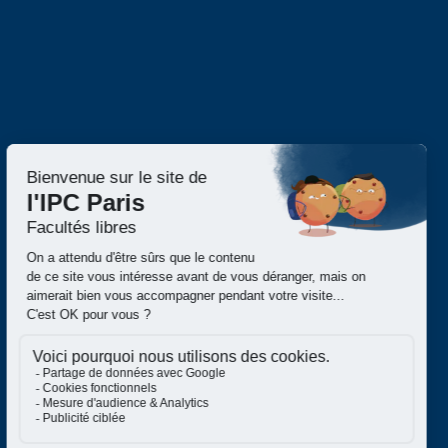
70 Avenue Denfert-Rochereau
Recherche
75014 PARIS
01 43 35 38 50
Unité de recherche ER
contact@ipc-paris.fr
Publications
Appels à contribution