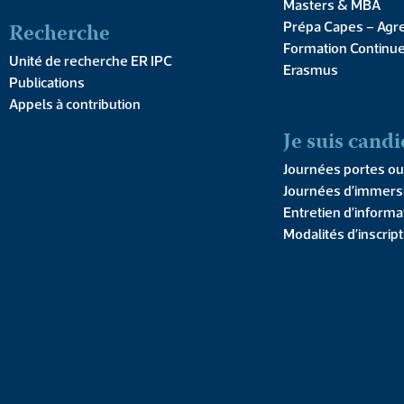
Masters & MBA
Recherche
Prépa Capes – Agr
Formation Continu
Unité de recherche ER IPC
Erasmus
Publications
Appels à contribution
Juin 2014
Je suis candi
0,00
€
–
Journées portes ou
Journées d’immers
Entretien d’informa
Type d
Modalités d’inscrip