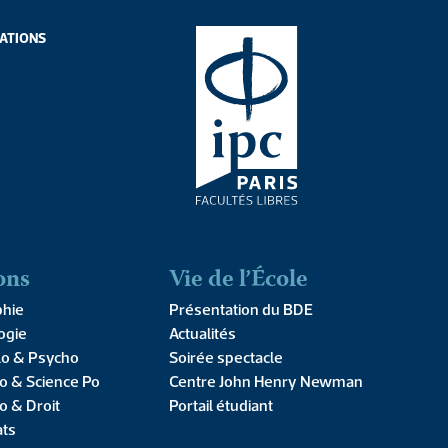
ATIONS
ATIONS
ons
Vie de l’École
phie
Présentation du BDE
ogie
Actualités
ERS DE L’IPC
lo & Psycho
Soirée spectacle
ers n°80
o & Science Po
Centre John Henry Newman
o & Droit
Portail étudiant
ats