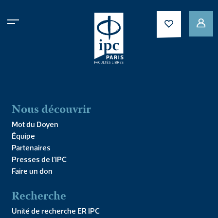
Nous découvrir
CARNETS ART & PHILOSOPHIE
,
NOUVEAUTÉS
Mot du Doyen
Carnet art &
Équipe
Partenaires
philosophie n°2 –
Presses de l’IPC
Faire un don
Regards
Recherche
Unité de recherche ER IPC