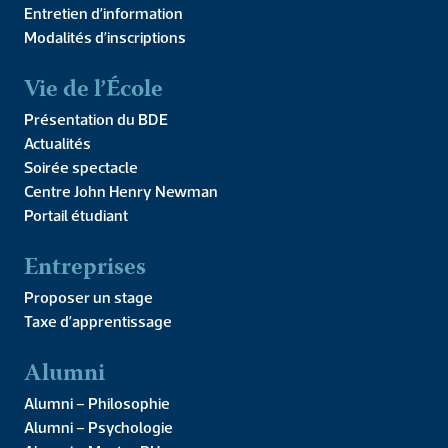
Entretien d’information
Modalités d’inscriptions
Écouter des poètes et des plasticiens nous
donner la preuve dans un monde profondément
Vie de l’École
matérialiste que l’art n’est pas un amusement,
Présentation du BDE
une récréation mondaine, mais qu’il a vocation de
Actualités
dévoiler les grandeurs de l’esprit dans sa
Soirée spectacle
pénétration du réel, tel est l’objet de cet ouvrage.
Centre John Henry Newman
Portail étudiant
15,00
€
Entreprises
AJOUTER AU PANIER
Proposer un stage
Taxe d’apprentissage
Alumni
Description
Alumni – Philosophie
Alumni – Psychologie