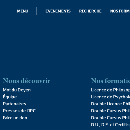
MENU
ÉVÉNEMENTS
RECHERCHE
NOS FORM
MENU
ÉVÉNEMENTS
RECHERCHE
NOS FORM
Nous découvrir
Nos formati
Mot du Doyen
Licence de Philoso
Équipe
Licence de Psychol
Conférence de G
Partenaires
Double Licence Phi
Presses de l’IPC
Double Cursus Phil
une médec
Faire un don
Double Cursus Phil
D.U., D.E. et Certific