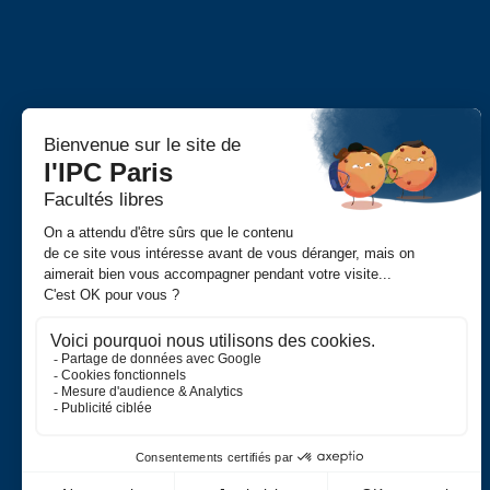
01 43 35 38 50
Unité de recherche ER
contact@ipc-paris.fr
Publications
Appels à contribution