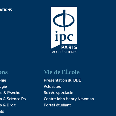
ATIONS
ATIONS
ons
Vie de l’École
phie
Présentation du BDE
ARTICLE
ogie
Actualités
érard Reach « Pour
lo & Psycho
Soirée spectacle
o & Science Po
Centre John Henry Newman
ine humaine »
o & Droit
Portail étudiant
ats