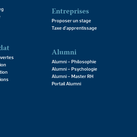
Publié le
Entreprises
eg
ovembre 2025
e
Proposer un stage
Taxe d’apprentissage
dat
Alumni
vertes
Alumni – Philosophie
ion
Alumni – Psychologie
tion
Alumni – Master RH
tions
Portail Alumni