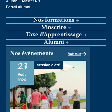
Alumni – Master RH
Portail Alumni
Nos formations
S'inscrire
Taxe d'Apprentissage
Alumni
Nos événements
Voir tout
Eddington
La Mesure du
23
session d'été
Philosophe, la
juste
nature et la
Août
12,00
€
portée de la
2026
science physique
25,00
€
ACHETER LE
AJOUTER AU