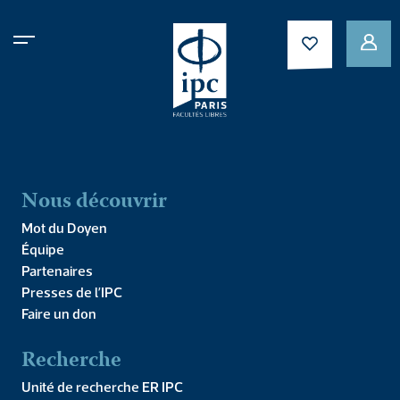
Publications aux presses
Nous découvrir
Universitaires de l'IPC
Mot du Doyen
Équipe
Partenaires
Presses de l’IPC
Faire un don
11 résultats affichés
Recherche
Unité de recherche ER IPC