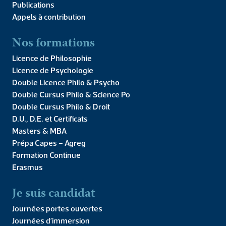
Publications
Appels à contribution
Nos formations
Licence de Philosophie
Licence de Psychologie
Double Licence Philo & Psycho
Double Cursus Philo & Science Po
Analogia :
Analogia 2 :
Double Cursus Philo & Droit
l’analogie chez
Quentin Skinner,
D.U., D.E. et Certificats
Aristote
interpréter et
Masters & MBA
expliquer
Prépa Capes – Agreg
18,00
€
Formation Continue
18,00
€
Erasmus
ACHETER LE
ACHETER LE
Je suis candidat
PRODUIT
PRODUIT
Journées portes ouvertes
Journées d’immersion