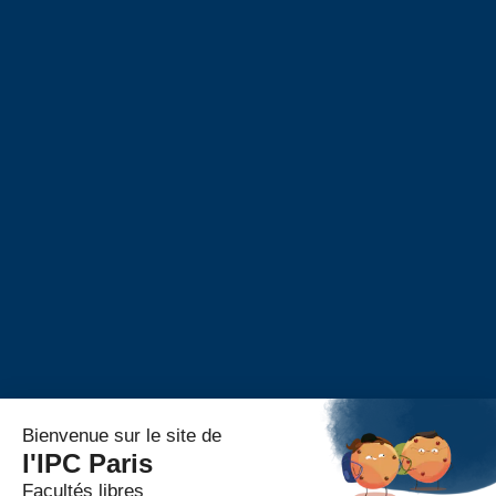
Proposer un stage
Taxe d’apprentissage
Alumni
Alumni – Philosophie
Alumni – Psychologie
Alumni – Master RH
Portail Alumni
S’inscrire
Événements