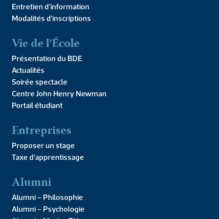
Entretien d’information
Modalités d’inscriptions
Vie de l’École
Présentation du BDE
Actualités
Soirée spectacle
Centre John Henry Newman
Portail étudiant
Analogia 3 : la
Commentaire du
mesure en
Traité Du ciel
Entreprises
psychologie
d’Aristote
Proposer un stage
Taxe d’apprentissage
55,00
€
Alumni
ACHETER LE
LIRE LA SUITE
PRODUIT
Alumni – Philosophie
Alumni – Psychologie