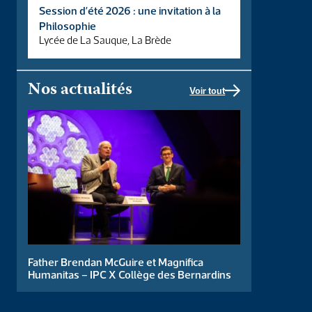
PRODUIT
PANIER
Session d’été 2026 : une invitation à la
Philosophie
Lycée de La Sauque, La Brède
Nos actualités
Voir tout
La Substance
Le conservatisme
: Nature, enjeux,
32,00
€
limites
Father Brendan McGuire et Magnifica
12,00
€
Humanitas – IPC X Collège des Bernardins
ACHETER LE
ACHETER LE