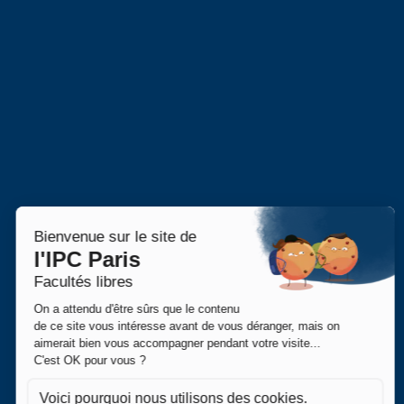
Presses de l’IPC
Faire un don
70 Avenue Denfert-Rochereau
Recherche
75014 PARIS
01 43 35 38 50
Unité de recherche ER
contact@ipc-paris.fr
Publications
Appels à contribution