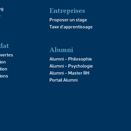
imites
Entreprises
eg
e
Proposer un stage
Taxe d’apprentissage
dat
Alumni
e s’emploie à traiter les principales difficultés qui
vertes
t la compréhension du conservatisme.
Alumni – Philosophie
ion
Alumni – Psychologie
tion
Alumni – Master RH
tions
Portail Alumni
R LE PRODUIT
iption