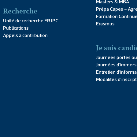
l
Masters & MBA
Recherche
Prépa Capes – Agr
Formation Continu
Unité de recherche ER IPC
Erasmus
Publications
Appels à contribution
Je suis candi
Cet ouvrag
Journées portes ou
entouren
Journées d’immers
Entretien d’informa
12,00
€
Modalités d’inscrip
ACHETE
Descr