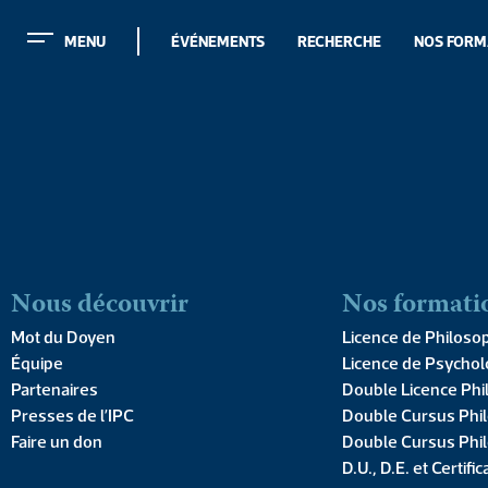
MENU
ÉVÉNEMENTS
RECHERCHE
NOS FORM
MENU
ÉVÉNEMENTS
RECHERCHE
NOS FORM
Nous découvrir
Nos formati
Mot du Doyen
Licence de Philoso
Équipe
Licence de Psychol
COLLECTION CONTINGENCES
,
PUBLICA
Partenaires
Double Licence Phi
Le conservatism
Presses de l’IPC
Double Cursus Phil
Faire un don
Double Cursus Phil
D.U., D.E. et Certific