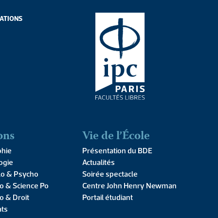
ATIONS
ATIONS
ons
Vie de l’École
phie
Présentation du BDE
ogie
Actualités
TIONS AUX PRESSES UNIVERSITAIRES DE L’IPC
lo & Psycho
Soirée spectacle
e : Nature, enjeux,
o & Science Po
Centre John Henry Newman
o & Droit
Portail étudiant
ats